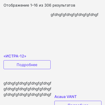
Отображение 1–16 из 306 результатов
gfdhgf
gfdhgf
gfdhgf
gfdhgf
«ИСТРА-12»
Подробнее
gfdhgf
gfdhgf
gfdhgf
gfdhgf
gfdhgf
gfdhgf
gfdhgf
gfdhgf
gfdhgf
gfdhgf
gfdhgf
gfdhgf
Acaua VANT