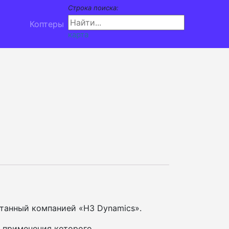
Строка поиска:
Коптеры
карта
отанный компанией «H3 Dynamics».
а применения которого