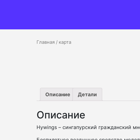
Главная
/ карта
Описание
Детали
Описание
Hywings – сингапурский гражданский мн
Беспилотное воздушное средство модел