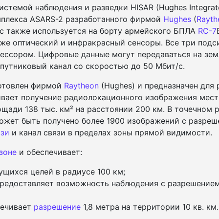
стемой наблюдения и разведки HISAR (Hughes Integrated
мплекса ASARS-2 разработанного фирмой
Hughes
(
Rayth
кс также используется на борту армейского БПЛА
RC-7
кже оптический и инфракрасный сенсоры. Все три подс
ессором. Цифровые данные могут передаваться на зем
путниковый канал со скоростью до 50 Мбит/с.
отовлен фирмой
Raytheon
(Hughes) и предназначен для 
вает получение радиолокационного изображения местн
ади 138 тыс. км² на расстоянии 200 км. В точечном р
может быть получено более 1900 изображений с разреш
язи
и канал связи в пределах зоны прямой видимости.
зоне
и обеспечивает:
щихся целей в радиусе 100 км;
редоставляет возможность наблюдения с разрешением 
печивает
разрешение
1,8 метра на территории 10 кв. км.