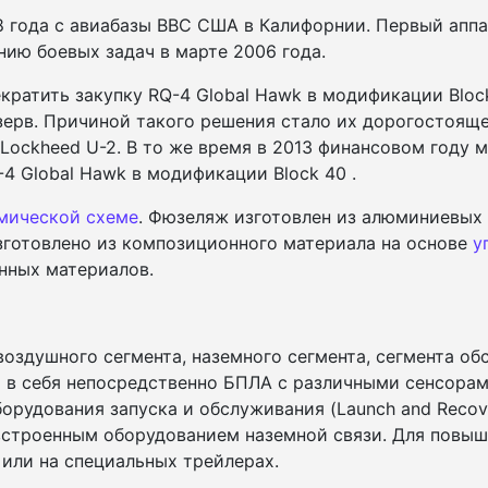
 года с авиабазы ВВС США в Калифорнии. Первый аппа
нию боевых задач в марте 2006 года.
кратить закупку RQ-4 Global Hawk в модификации Bloc
зерв. Причиной такого решения стало их дорогостояще
Lockheed U-2
. В то же время в 2013 финансовом году
-4 Global Hawk в модификации Block 40 .
мической схеме
. Фюзеляж изготовлен из алюминиевых 
готовлено из композиционного материала на основе
у
нных материалов.
оздушного сегмента, наземного сегмента, сегмента об
т в себя непосредственно БПЛА с различными сенсорам
орудования запуска и обслуживания (Launch and Recov
со встроенным оборудованием наземной связи. Для повы
или на специальных трейлерах.