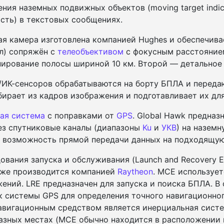
ия наземных подвижных объектов (moving target indic
сть) в текстовых сообщениях.
ая камера изготовлена компанией Hughes и обеспечив
ел) сопряжён с
телеобъективом
с фокусным расстоянием
нирование полосы шириной 10 км. Второй — детальное 
/ИК-сенсоров обрабатываются на борту БПЛА и переда
бирает из кадров изображения и подготавливает их дл
ая система
с поправками от
GPS
. Global Hawk предназ
ез спутниковые каналы (диапазоны
Ku
и
УКВ
) на назем
 возможность прямой передачи данных на подходящу
ования запуска и обслуживания (Launch and Recovery E
также производится компанией
Raytheon
. MCE использует
ений. LRE предназначен для запуска и поиска БПЛА. В
 системы GPS для определения точного навигационног
авигационным средством является инерциальная систем
разных местах (MCE обычно находится в расположении