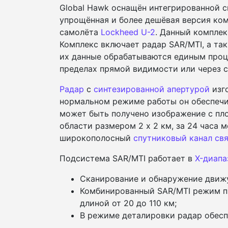
Global Hawk оснащён интегрированной си
упрощённая и более дешёвая версия ко
самолёта
Lockheed U-2
. Данный компле
Комплекс включает радар SAR/MTI, а та
их данные обрабатываются единым проц
пределах прямой видимости или через с
Радар
с
синтезированной апертурой
изг
нормальном режиме работы он обеспечи
может быть получено изображение с площ
области размером 2 х 2 км, за 24 часа 
широкополосный
спутниковый канал св
Подсистема SAR/MTI работает в
X-диапа
Сканирование и обнаружение движу
Комбинированный SAR/MTI режим п
длиной от 20 до 110 км;
В режиме деталировки радар обес