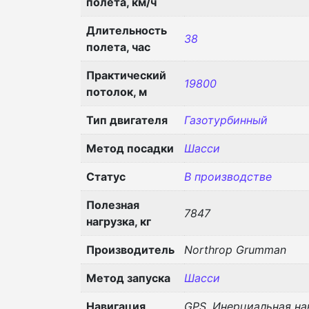
полета, км/ч
Длительность
38
полета, час
Практический
19800
потолок, м
Тип двигателя
Газотурбинный
Метод посадки
Шасси
Статус
В производстве
Полезная
7847
нагрузка, кг
Производитель
Northrop Grumman
Метод запуска
Шасси
Навигация
GPS, Инерциальная на