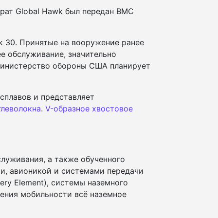
рат Global Hawk был передан ВМС
k 30. Принятые на вооружение ранее
е обслуживание, значительно
 министерство обороны США планирует
сплавов и представляет
глеволокна
.
V-образное хвостовое
служивания, а также обученного
и, авионикой и системами передачи
ery Element), системы наземного
шения мобильности всё наземное