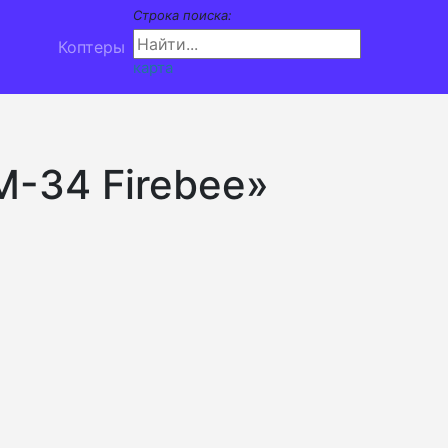
Строка поиска:
Коптеры
карта
M-34 Firebee»