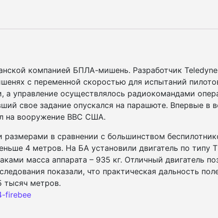
анской компанией БПЛА-мишень. Разработчик Teledyne 
шенях с переменной скоростью для испытаний пилотов
и, а управление осуществлялось радиокомандами опер
ий свое задание опускался на парашюте. Впервые в во
ил на вооружение ВВС США.
 размерами в сравнении с большинством беспилотнико
ьше 4 метров. На БА установили двигатель по типу ТРД 
аками масса аппарата – 935 кг. Отличный двигатель п
следования показали, что практическая дальность поле
5 тысяч метров.
4-firebee