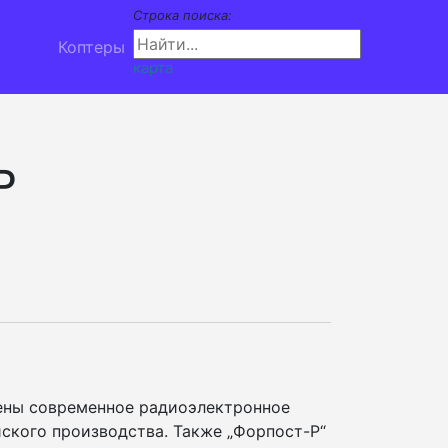
Строка поиска:
Коптеры
карта
Р
лены современное радиоэлектронное
ского производства. Также „Форпост-Р“