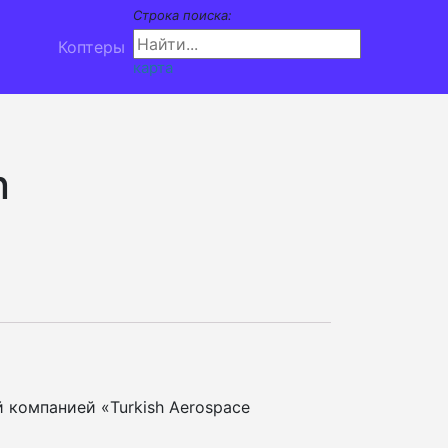
Строка поиска:
Коптеры
карта
n
 компанией «Turkish Aerospace