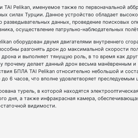
 TAI Pelikan, именуемое также по первоначальной абб
ных силах Турции. Данное устройство обладает высок
бор разведывательных данных, проведение поисковых о
вника, осуществление патрульно-наблюдательных полёт
elikan оборудован двумя двигателями внутреннего сгор
особны разгонять дрон до максимальной скорости полёт
 дрона и выполняет тянущую роль, в то время как дру
му прочему делает данный дрон весьма манёвренным и
твия БПЛА TAI Pelikan относительно небольшой и сост
 до 6 часов, что вполне удовлетворяет преследуемым 
ирована турель, в которой находятся электрооптическ
ого дня, а также инфракрасная камера, обеспечивающ
остаточной видимости.