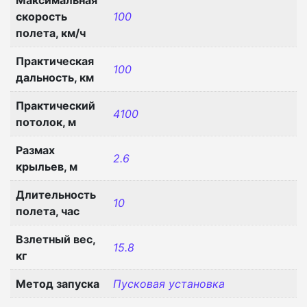
скорость
100
полета, км/ч
Практическая
100
дальность, км
Практический
4100
потолок, м
Размах
2.6
крыльев, м
Длительность
10
полета, час
Взлетный вес,
15.8
кг
Метод запуска
Пусковая установка