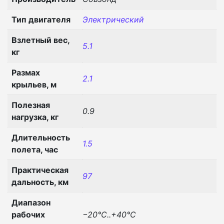
Тип двигателя
Электрический
Взлетный вес,
5.1
кг
Размах
2.1
крыльев, м
Полезная
0.9
нагрузка, кг
Длительность
1.5
полета, час
Практическая
97
дальность, км
Диапазон
рабочих
−20°С..+40°С