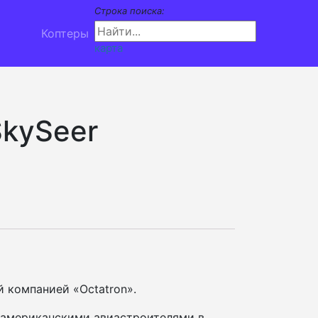
Строка поиска:
Коптеры
карта
SkySeer
 компанией «Octatron».
о американскими авиастроителями в