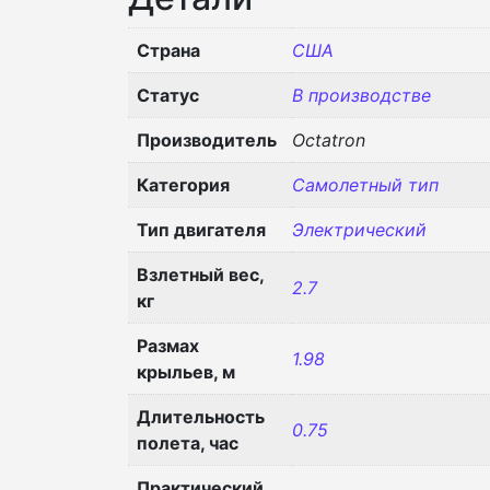
Страна
США
Статус
В производстве
Производитель
Octatron
Категория
Самолетный тип
Тип двигателя
Электрический
Взлетный вес,
2.7
кг
Размах
1.98
крыльев, м
Длительность
0.75
полета, час
Практический