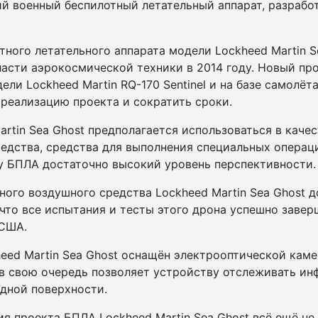
кий военный беспилотный летательный аппарат, разрабо
ного летательного аппарата модели Lockheed Martin 
асти аэрокосмической техники в 2014 году. Новый про
и Lockheed Martin RQ-170 Sentinel и на базе самолёта L
 реализацию проекта и сократить сроки.
rtin Sea Ghost предполагается использоваться в каче
редства, средства для выполнения специальных операц
у БПЛА достаточно высокий уровень перспективности.
го воздушного средства Lockheed Martin Sea Ghost до
 что все испытания и тесты этого дрона успешно завер
 США.
eed Martin Sea Ghost оснащён электрооптической кам
в свою очередь позволяет устройству отслеживать и
одной поверхности.
ия проекта БПЛА Lockheed Martin Sea Ghost всё ещё н