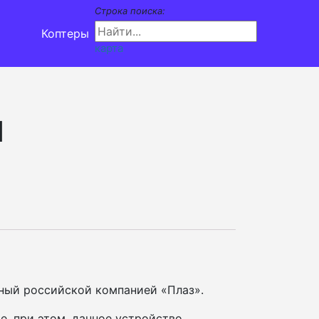
Строка поиска:
Коптеры
карта
1
ный российской компанией «Плаз».
, при этом, данное устройство