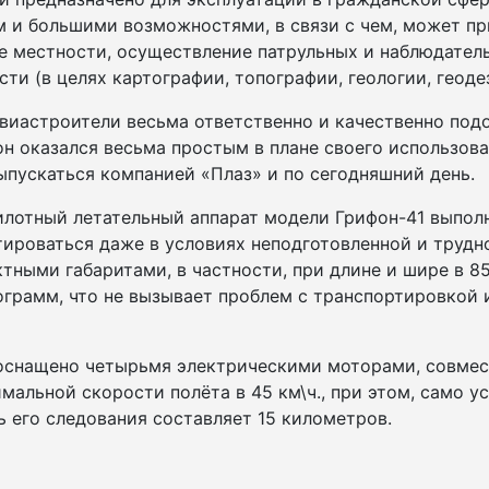
 и большими возможностями, в связи с чем, может пр
е местности, осуществление патрульных и наблюдател
и (в целях картографии, топографии, геологии, геодези
авиастроители весьма ответственно и качественно по
он оказался весьма простым в плане своего использов
ыпускаться компанией «Плаз» и по сегодняшний день.
лотный летательный аппарат модели Грифон-41 выполн
тироваться даже в условиях неподготовленной и труд
тными габаритами, в частности, при длине и шире в 8
ограмм, что не вызывает проблем с транспортировкой 
оснащено четырьмя электрическими моторами, совмес
мальной скорости полёта в 45 км\ч., при этом, само 
ь его следования составляет 15 километров.